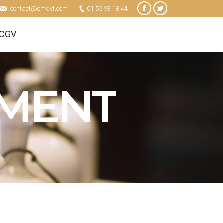
contact@emdvt.com
01 55 93 18 44
Facebook
Twitter
CGV
CGV
MENT