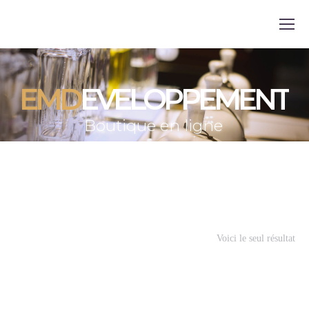
EMD
EVELOPPEMENT
Boutique en ligne
Voici le seul résultat