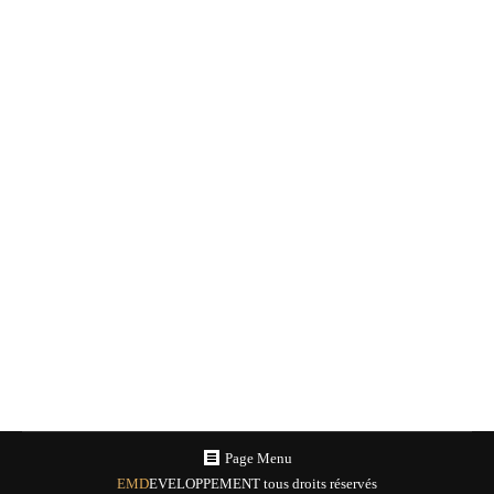
Hipster outfit
Unterdum lacus et nulla commodo sem, at egestas nulla
metus vel sapien lorem ipsum.
Misc
Par
em_admin
18/04/2000
Laisser un commentaire
Page Menu
EMD
EVELOPPEMENT tous droits réservés