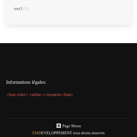
test3
(1)
Informations légales:
<font color= »white »>rerearea</font>
Page Menu
EMD
EVELOPPEMENT tous droits réservés